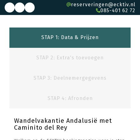
reserveringen@ecktiv.nl
085-401 62 72
STAP 1: Data & Prijzen
STAP 2: Extra's toevoegen
STAP 3: Deelnemergegevens
STAP 4: Afronden
Wandelvakantie Andalusië met
Caminito del Rey